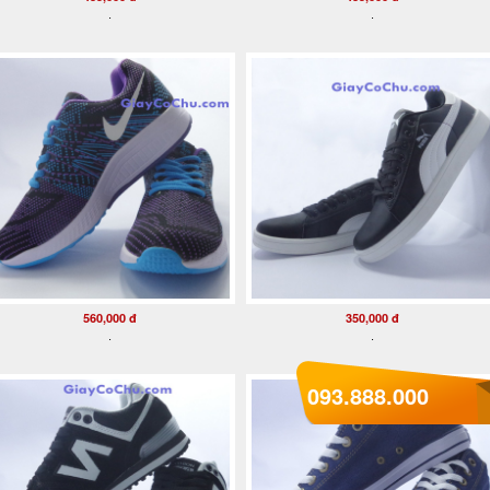
.
.
560,000 đ
350,000 đ
.
.
093.888.000