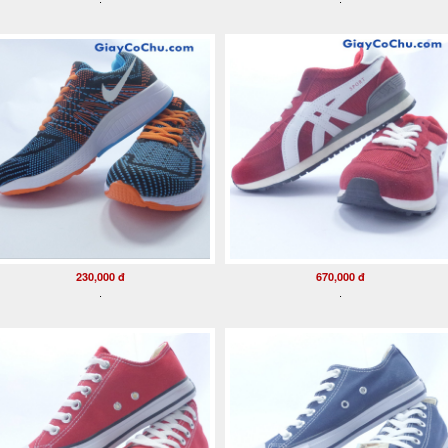
230,000 đ
670,000 đ
.
.