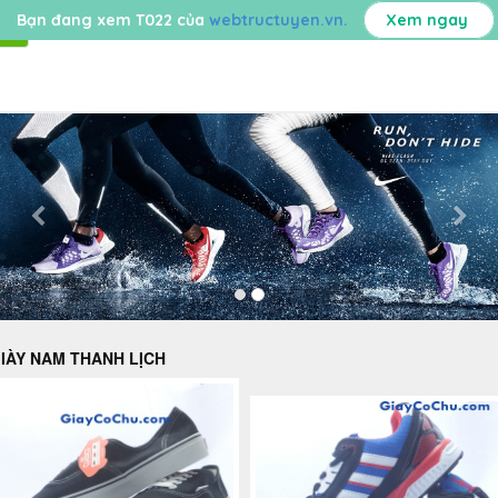
Bạn đang xem T022 của
webtructuyen.vn.
Xem ngay
Toggle
navigation
IÀY NAM THANH LỊCH